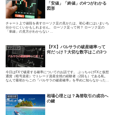
「安値」「終値」の4つがわかる
図形
チャート上で値段を表すローソク足の見かたは、初心者にはいまいち
分かりにくいかもしれません。 ローソク足って何？ ローソク足の
「単線」の見方がわからない ...
【FX】バルサラの破産確率って
テクニック
何だっけ？大切な数字はこの3つ
今日はFXで破産する確率についてのお話です。 ぶっちゃけFXと仮想
通貨（暗号資産）でトレード資産全焼の経験者（2回も）である私。
なんで最初からこの『バルサラの破産確率』を早めに知らなかったの
かと後悔しています。 なので...
相場心理とは？為替取引の成功へ
相場分析
の鍵