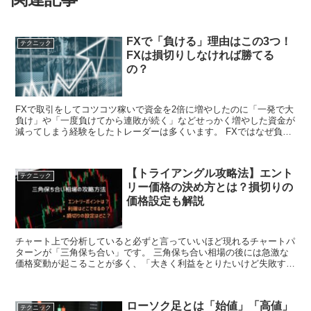
FXで「負ける」理由はこの3つ！
テクニック
FXは損切りしなければ勝てる
の？
FXで取引をしてコツコツ稼いで資金を2倍に増やしたのに「一発で大
負け」や「一度負けてから連敗が続く」などせっかく増やした資金が
減ってしまう経験をしたトレーダーは多くいます。 FXではなぜ負け
てしまうのでしょうか？ 常に勝ち続...
【トライアングル攻略法】エント
テクニック
リー価格の決め方とは？損切りの
価格設定も解説
チャート上で分析していると必ずと言っていいほど現れるチャートパ
ターンが「三角保ち合い」です。 三角保ち合い相場の後には急激な
価格変動が起こることが多く、「大きく利益をとりたいけど失敗す
る」「上がるのか下がるのか分からない」といった悩み...
ローソク足とは「始値」「高値」
テクニック