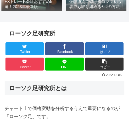
FXトレード会社おすすめ5
仮想通貨で儲けるコツ：初心
選！2023年最新版
者でも取り組める6つの方法
ローソク足研究所
Twitter
Facebook
はてブ
Pocket
LINE
コピー
2022.12.06
ローソク足研究所とは
チャート上で価格変動を分析するうえで重要になるのが
「ローソク足」です。